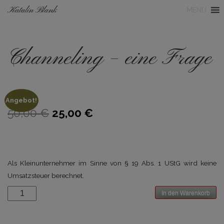
Katalin Blank
MENU
Channeling – eine Frage
Angebot!
Ursprünglicher
Aktueller
50,00
€
25,00
€
Preis
Preis
war:
ist:
50,00 €
25,00 €.
Als Kleinunternehmer im Sinne von § 19 Abs. 1 UStG wird keine
Umsatzsteuer berechnet.
Channeling
In den Warenkorb
-
eine