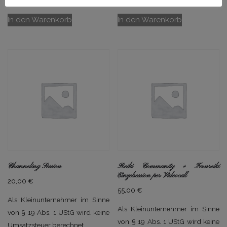
In den Warenkorb
In den Warenkorb
Channeling Session
Reiki Community + Fernreiki
Einzelsession per Videocall
20,00
€
55,00
€
Als Kleinunternehmer im Sinne
Als Kleinunternehmer im Sinne
von § 19 Abs. 1 UStG wird keine
von § 19 Abs. 1 UStG wird keine
Umsatzsteuer berechnet.