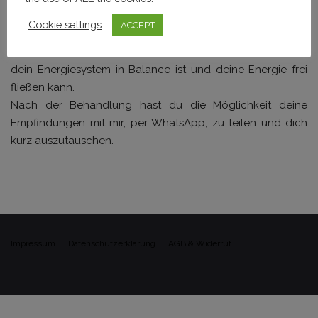
werden gelöst, Selbstheilungskräfte werden aktiviert,
Cookie settings
ACCEPT
angestaute Energie/ Emotionen werden freigelassen.
Sodass deine Energiezentren wieder ausgeglichen sind,
dein Energiesystem in Balance ist und deine Energie frei
fließen kann.
Nach der Behandlung hast du die Möglichkeit deine
Empfindungen mit mir, per WhatsApp, zu teilen und dich
kurz auszutauschen.
Impressum
Datenschutzerklärung
AGB & Widerruf