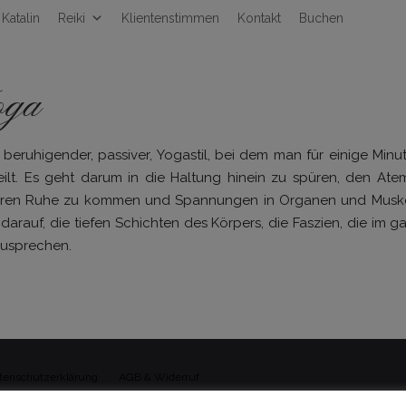
Katalin
Reiki
Klientenstimmen
Kontakt
Buchen
oga
n beruhigender, passiver, Yogastil, bei dem man für einige Minu
lt. Es geht darum in die Haltung hinein zu spüren, den Atem 
neren Ruhe zu kommen und Spannungen in Organen und Muske
 darauf, die tiefen Schichten des Körpers, die Faszien, die im 
zusprechen.
tenschutzerklärung
AGB & Widerruf