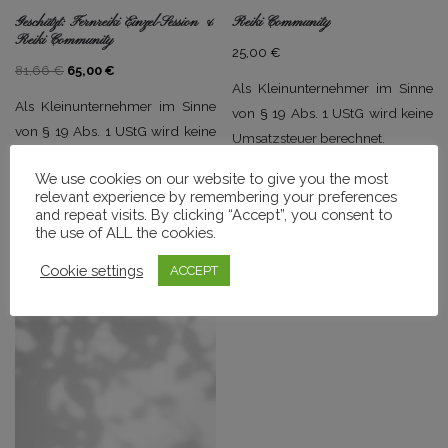
Geschützt: Fernreiki Einzel-Session &
Reiki Community
Reiki Community
25,00
€
Ursprünglicher
Aktueller
81,66
€
65,00
€
Als Kleinunternehmer im Sinne
Preis
Preis
Als Kleinunternehmer im Sinne
von § 19 Abs. 1 UStG wird keine
war:
ist:
von § 19 Abs. 1 UStG wird keine
Umsatzsteuer berechnet.
81,66 €
65,00 €.
Umsatzsteuer berechnet.
We use cookies on our website to give you the most
Buchen
relevant experience by remembering your preferences
In den Warenkorb
and repeat visits. By clicking “Accept”, you consent to
the use of ALL the cookies.
Cookie settings
ACCEPT